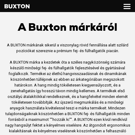
A Buxton márkáról
A BUXTON márkának sikerül a viszonylag rövid fennállása alatt szilárd
pozíciókat szereznie a prémium fej- és fülhallgatók piacán.
A BUXTON márka a kezdetek óta a széles nagyközönség számára
készülő minőségi fej- és fülhallgatók fejlesztésével és gyártásával
foglalkozik. Termékei az élethű hangvisszaadásnak és dinamikának
köszönhetően túllépnek az ebben az árkategóriában megszokott
határokon. A hang mindig tökéletesen kiegyensúlyozott, és a
zenehallgatás így hosszú távon mindig kellemes. A termékek első
osztályú átalakítókkal rendelkeznek, és a hangfelvétel minden elemét
tökéletesen továbbítják. Az újszerű megmunkálás és a minőségi
anyagok használata kivételessé teszi e márka termékeit. Mindezen
tulajdonságaiknak köszönhetően a BUXTON fej- és fülhallgatók minden
forrásból a maximumot ""hozzák ki"". A BUXTON ezen kívül rendkívül
nagy hangsúlyt fektet a kényelmes viselésre. Az átgondolt ergonomikus
kialakításnak és kényelmes viselésnek köszönhetően a felhasználó