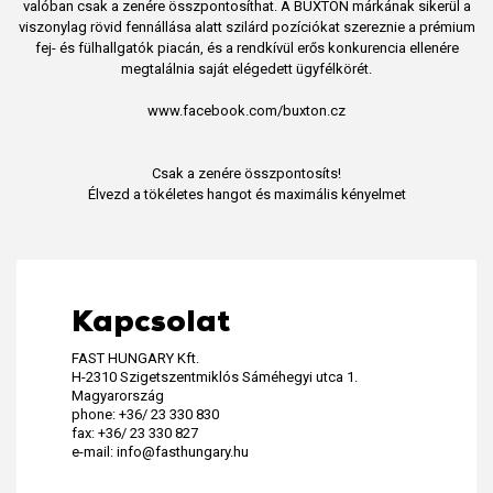
valóban csak a zenére összpontosíthat. A BUXTON márkának sikerül a
viszonylag rövid fennállása alatt szilárd pozíciókat szereznie a prémium
fej- és fülhallgatók piacán, és a rendkívül erős konkurencia ellenére
megtalálnia saját elégedett ügyfélkörét.
www.facebook.com/buxton.cz
Csak a zenére összpontosíts!
Élvezd a tökéletes hangot és maximális kényelmet
Kapcsolat
FAST HUNGARY Kft.
H-2310 Szigetszentmiklós Sáméhegyi utca 1.
Magyarország
phone: +36/ 23 330 830
fax: +36/ 23 330 827
e-mail: info@fasthungary.hu