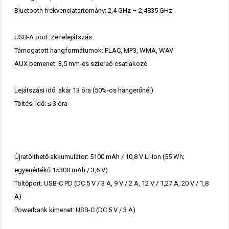
Bluetooth frekvenciatartomány: 2,4 GHz – 2,4835 GHz
USB-A port: Zenelejátszás
Támogatott hangformátumok: FLAC, MP3, WMA, WAV
AUX bemenet: 3,5 mm-es sztereó csatlakozó
Lejátszási idő: akár 13 óra (50%-os hangerőnél)
Töltési idő: ≤ 3 óra
Újratölthető akkumulátor: 5100 mAh / 10,8 V Li-Ion (55 Wh;
egyenértékű 15300 mAh / 3,6 V)
Töltőport: USB-C PD (DC 5 V / 3 A, 9 V / 2 A, 12 V / 1,27 A, 20 V / 1,8
A)
Powerbank kimenet: USB-C (DC 5 V / 3 A)