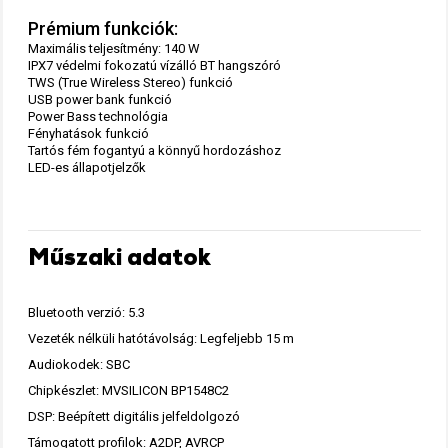
Prémium funkciók:
Maximális teljesítmény: 140 W
IPX7 védelmi fokozatú vízálló BT hangszóró
TWS (True Wireless Stereo) funkció
USB power bank funkció
Power Bass technológia
Fényhatások funkció
Tartós fém fogantyú a könnyű hordozáshoz
LED-es állapotjelzők
Műszaki adatok
Bluetooth verzió: 5.3
Vezeték nélküli hatótávolság: Legfeljebb 15 m
Audiokodek: SBC
Chipkészlet: MVSILICON BP1548C2
DSP: Beépített digitális jelfeldolgozó
Támogatott profilok: A2DP, AVRCP