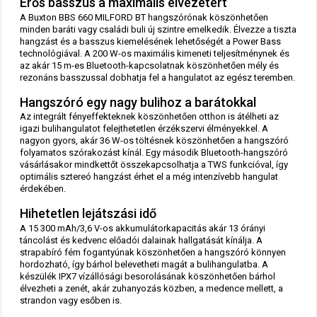
Erős basszus a maximális élvezetért
A Buxton BBS 660 MILFORD BT hangszórónak köszönhetően
minden baráti vagy családi buli új szintre emelkedik. Élvezze a tiszta
hangzást és a basszus kiemelésének lehetőségét a Power Bass
technológiával. A 200 W-os maximális kimeneti teljesítménynek és
az akár 15 m-es Bluetooth-kapcsolatnak köszönhetően mély és
rezonáns basszussal dobhatja fel a hangulatot az egész teremben.
Hangszóró egy nagy bulihoz a barátokkal
Az integrált fényeffekteknek köszönhetően otthon is átélheti az
igazi bulihangulatot felejthetetlen érzékszervi élményekkel. A
nagyon gyors, akár 36 W-os töltésnek köszönhetően a hangszóró
folyamatos szórakozást kínál. Egy második Bluetooth-hangszóró
vásárlásakor mindkettőt összekapcsolhatja a TWS funkcióval, így
optimális sztereó hangzást érhet el a még intenzívebb hangulat
érdekében.
Hihetetlen lejátszási idő
A 15 300 mAh/3,6 V-os akkumulátorkapacitás akár 13 órányi
táncolást és kedvenc előadói dalainak hallgatását kínálja. A
strapabíró fém fogantyúnak köszönhetően a hangszóró könnyen
hordozható, így bárhol belevetheti magát a bulihangulatba. A
készülék IPX7 vízállósági besorolásának köszönhetően bárhol
élvezheti a zenét, akár zuhanyozás közben, a medence mellett, a
strandon vagy esőben is.