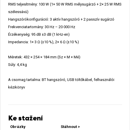
RMS teljesítmény: 100 W (1× 50 W RMS mélysugárzó + 2× 25 W RMS
szélessávú)
Hangszórókonfiguráció: 3 aktív hangszóró + 2 passzív sugárzó
Frekvenciatartomány: 30 Hz – 20 000 Hz
Érzékenység: 95 dB ±3 dB (1 kHz-en)
Impedancia: 1× 3 Ω (±10 %), 2× 6 Ω (±10 %)
Méretek: 432 × 254 × 184 mm (Sz × M × Mé)
Súly: 4,4 kg
A csomag tartalma: BT hangszóró, USB töltőkábel, felhasználói
kézikönyv
Ke stažení
Obrázky
Stáhnout >