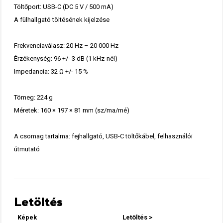
Töltőport: USB-C (DC 5 V / 500 mA)
A fülhallgató töltésének kijelzése
Frekvenciaválasz: 20 Hz – 20 000 Hz
Érzékenység: 96 +/- 3 dB (1 kHz-nél)
Impedancia: 32 Ω +/- 15 %
Tömeg: 224 g
Méretek: 160 × 197 × 81 mm (sz/ma/mé)
A csomag tartalma: fejhallgató, USB-C töltőkábel, felhasználói
útmutató
Letöltés
Képek
Letöltés >