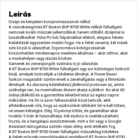
Leírás
Dizájn és kényelem kompromisszumok nélkül
A csúcskategóriás BT Buxton BHP 8700 White nélküli fülhallgató
nemcsak kiváló műszaki jellemzőkkel, hanem időtálló dizájnnal is
büszkélkedhet. Puha PU-bőr fülpárnákkal ellátott, elegáns fekete
kialakítását egyszerűen imádni fogja. Ha a fehér zavarná, két másik
szín közül is választhat. Ergonomikus kidolgozásának
köszönhetően mindennapos viselésre alkalmas – akár otthon, akár
a munkahelyen vagy utazás közben.
Gamerek és zenerajongók számára is jó választás
A BT Buxton BHP 8700 White fülhallgató egy sor különleges funkciót
kínál, amelyek biztosítják a tökéletes élményt. A Power Bass+
funkció magasabb szintre emeli a zenehallgatás vagy a filmnézés
élményét. Az alacsony késleltetésű játékmód pontosan az, amire
szüksége van, ha maximálisan élvezni akarja a játékot. Az akár 60
órányi játékidő és a gyorstöltés lehetővé teszi az egész napos
működést. Ha Ön is azon felhasználók közé tartozik, akik
elfeledkeznek róla, hogy az eszközöket időnként fel is kell tölteni,
ne essen kétségbe. Elég 10 percnyi töltés, és garantáltan akár
további 5 órán át használhatja. Két eszköz is csatlakoztatható
hozzá, és a hangalapú asszisztensek, mint a Siri vagy a Google
Assistant támogatása szintén olyan előny, amit értékelni fog.
A BT Buxton BHP 8700 Green fülhallgató műszakilag tökéletes
A fejlett műszaki megoldásokkal rendelkező BT Buxton BHP 8700