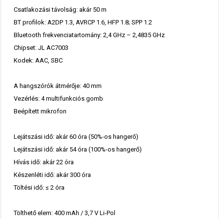
Csatlakozási távolság: akár 50 m
BT profilok: A2DP 1.3, AVRCP 1.6, HFP 1.8; SPP 1.2
Bluetooth frekvenciatartomány: 2,4 GHz – 2,4835 GHz
Chipset: JL AC7003
Kodek: AAC, SBC
A hangszórók átmérője: 40 mm
Vezérlés: 4 multifunkciós gomb
Beépített mikrofon
Lejátszási idő: akár 60 óra (50%-os hangerő)
Lejátszási idő: akár 54 óra (100%-os hangerő)
Hívás idő: akár 22 óra
Készenléti idő: akár 300 óra
Töltési idő: ≤ 2 óra
Tölthető elem: 400 mAh / 3,7 V Li-Pol