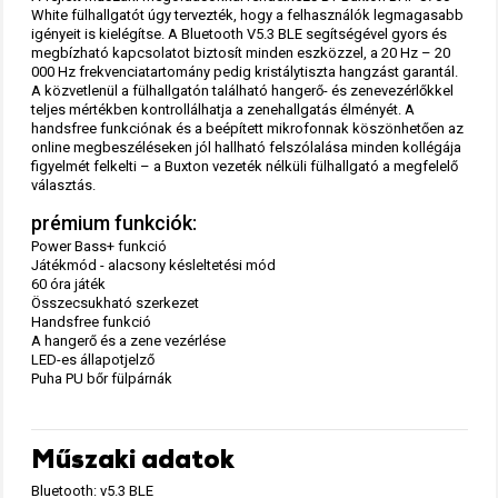
White fülhallgatót úgy tervezték, hogy a felhasználók legmagasabb
igényeit is kielégítse. A Bluetooth V5.3 BLE segítségével gyors és
megbízható kapcsolatot biztosít minden eszközzel, a 20 Hz – 20
000 Hz frekvenciatartomány pedig kristálytiszta hangzást garantál.
A közvetlenül a fülhallgatón található hangerő- és zenevezérlőkkel
teljes mértékben kontrollálhatja a zenehallgatás élményét. A
handsfree funkciónak és a beépített mikrofonnak köszönhetően az
online megbeszéléseken jól hallható felszólalása minden kollégája
figyelmét felkelti – a Buxton vezeték nélküli fülhallgató a megfelelő
választás.
prémium funkciók:
Power Bass+ funkció
Játékmód - alacsony késleltetési mód
60 óra játék
Összecsukható szerkezet
Handsfree funkció
A hangerő és a zene vezérlése
LED-es állapotjelző
Puha PU bőr fülpárnák
Műszaki adatok
Bluetooth: v5.3 BLE