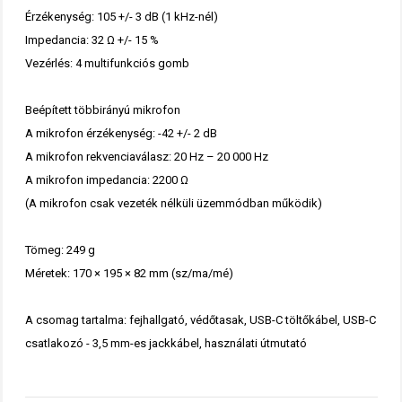
Érzékenység: 105 +/- 3 dB (1 kHz-nél)
Impedancia: 32 Ω +/- 15 %
Vezérlés: 4 multifunkciós gomb
Beépített többirányú mikrofon
A mikrofon érzékenység: -42 +/- 2 dB
A mikrofon rekvenciaválasz: 20 Hz – 20 000 Hz
A mikrofon impedancia: 2200 Ω
(A mikrofon csak vezeték nélküli üzemmódban működik)
Tömeg: 249 g
Méretek: 170 × 195 × 82 mm (sz/ma/mé)
A csomag tartalma: fejhallgató, védőtasak, USB-C töltőkábel, USB-C
csatlakozó - 3,5 mm-es jackkábel, használati útmutató