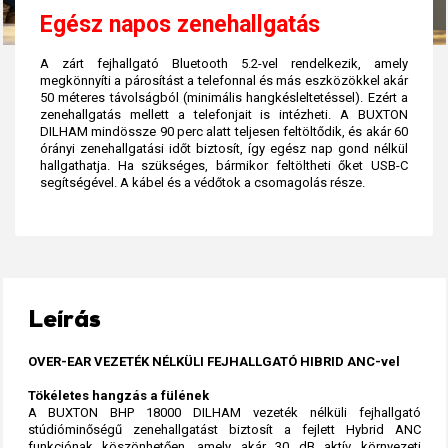
Egész napos zenehallgatás
A zárt fejhallgató Bluetooth 5.2-vel rendelkezik, amely
megkönnyíti a párosítást a telefonnal és más eszközökkel akár
50 méteres távolságból (minimális hangkésleltetéssel). Ezért a
zenehallgatás mellett a telefonjait is intézheti. A BUXTON
DILHAM mindössze 90 perc alatt teljesen feltöltődik, és akár 60
órányi zenehallgatási időt biztosít, így egész nap gond nélkül
hallgathatja. Ha szükséges, bármikor feltöltheti őket USB-C
segítségével. A kábel és a védőtok a csomagolás része.
Leírás
OVER-EAR VEZETÉK NÉLKÜLI FEJHALLGATÓ HIBRID ANC-vel
Tökéletes hangzás a fülének
A BUXTON BHP 18000 DILHAM vezeték nélküli fejhallgató
stúdióminőségű zenehallgatást biztosít a fejlett Hybrid ANC
funkciónak köszönhetően, amely akár 30 dB aktív környezeti