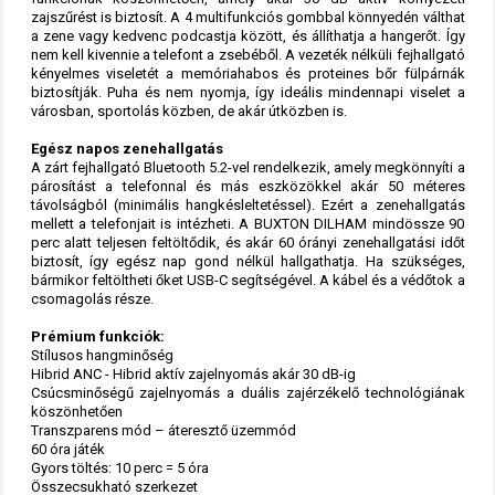
zajszűrést is biztosít. A 4 multifunkciós gombbal könnyedén válthat
a zene vagy kedvenc podcastja között, és állíthatja a hangerőt. Így
nem kell kivennie a telefont a zsebéből. A vezeték nélküli fejhallgató
kényelmes viseletét a memóriahabos és proteines bőr fülpárnák
biztosítják. Puha és nem nyomja, így ideális mindennapi viselet a
városban, sportolás közben, de akár útközben is.
Egész napos zenehallgatás
A zárt fejhallgató Bluetooth 5.2-vel rendelkezik, amely megkönnyíti a
párosítást a telefonnal és más eszközökkel akár 50 méteres
távolságból (minimális hangkésleltetéssel). Ezért a zenehallgatás
mellett a telefonjait is intézheti. A BUXTON DILHAM mindössze 90
perc alatt teljesen feltöltődik, és akár 60 órányi zenehallgatási időt
biztosít, így egész nap gond nélkül hallgathatja. Ha szükséges,
bármikor feltöltheti őket USB-C segítségével. A kábel és a védőtok a
csomagolás része.
Prémium funkciók:
Stílusos hangminőség
Hibrid ANC - Hibrid aktív zajelnyomás akár 30 dB-ig
Csúcsminőségű zajelnyomás a duális zajérzékelő technológiának
köszönhetően
Transzparens mód – áteresztő üzemmód
60 óra játék
Gyors töltés: 10 perc = 5 óra
Összecsukható szerkezet