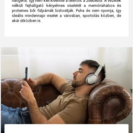
hangerőt. Így nem kell kivennie a telefont a zsebéből. A vezeték
nélküli fejhallgató kényelmes viseletét a memóriahabos és
proteines bőr fülpárnák biztosítják. Puha és nem nyomja, így
ideális mindennapi viselet a városban, sportolás közben, de
akár útközben is.