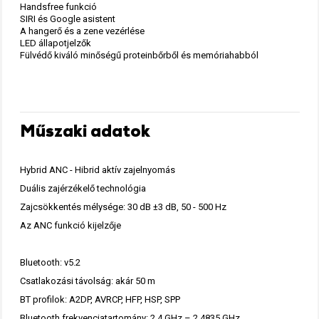
Handsfree funkció
SIRI és Google asistent
A hangerő és a zene vezérlése
LED állapotjelzők
Fülvédő kiváló minőségű proteinbőrből és memóriahabból
Műszaki adatok
Hybrid ANC - Hibrid aktív zajelnyomás
Duális zajérzékelő technológia
Zajcsökkentés mélysége: 30 dB ±3 dB, 50 - 500 Hz
Az ANC funkció kijelzője
Bluetooth: v5.2
Csatlakozási távolság: akár 50 m
BT profilok: A2DP, AVRCP, HFP, HSP, SPP
Bluetooth frekvenciatartomány: 2,4 GHz – 2,4835 GHz